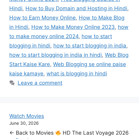
Hindi
,
How to Buy Domain and Hosting in Hindi
,
How to Earn Money Online
,
How to Make Blog
in Hindi
,
How to Make Money Online 2023
,
how
to make money online 2024
,
how to start
blogging in hindi
,
how to start blogging in india
,
how to start blogging in india in hindi
,
Web Blog
Start Kaise Kare
,
Web Blogging se online paise
kaise kamaye
,
what is blogging in hindi
Leave a comment
Watch Movies
June 30, 2026
← Back to Movies
HD The Last Voyage 2026