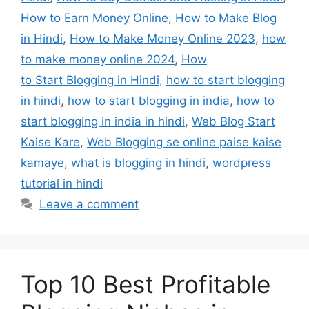
How to Earn Money Online
,
How to Make Blog
in Hindi
,
How to Make Money Online 2023
,
how
to make money online 2024
,
How
to Start Blogging in Hindi
,
how to start blogging
in hindi
,
how to start blogging in india
,
how to
start blogging in india in hindi
,
Web Blog Start
Kaise Kare
,
Web Blogging se online paise kaise
kamaye
,
what is blogging in hindi
,
wordpress
tutorial in hindi
Leave a comment
Top 10 Best Profitable