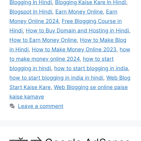
Blogging In Hindi
,
Blogging Kaise Kare In Hindi
,
Blogspot In Hindi
,
Earn Money Online
,
Earn
Money Online 2024
,
Free Blogging Course in
Hindi
,
How to Buy Domain and Hosting in Hindi
,
How to Earn Money Online
,
How to Make Blog
in Hindi
,
How to Make Money Online 2023
,
how
to make money online 2024
,
how to start
blogging in hindi
,
how to start blogging in india
,
how to start blogging in india in hindi
,
Web Blog
Start Kaise Kare
,
Web Blogging se online paise
kaise kamaye
Leave a comment