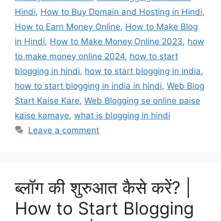
Hindi
,
How to Buy Domain and Hosting in Hindi
,
How to Earn Money Online
,
How to Make Blog
in Hindi
,
How to Make Money Online 2023
,
how
to make money online 2024
,
how to start
blogging in hindi
,
how to start blogging in india
,
how to start blogging in india in hindi
,
Web Blog
Start Kaise Kare
,
Web Blogging se online paise
kaise kamaye
,
what is blogging in hindi
Leave a comment
ब्लॉग की शुरुआत कैसे करें? |
How to Start Blogging