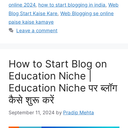
online 2024
,
how to start blogging in india
,
Web
Blog Start Kaise Kare
,
Web Blogging se online
paise kaise kamaye
Leave a comment
How to Start Blog on
Education Niche |
Education Niche पर ब्लॉग
कैसे शुरू करें
September 11, 2024
by
Pradip Mehta