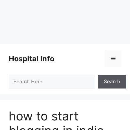
Skip
to
Hospital Info
Menu
content
Search
Search
how to start