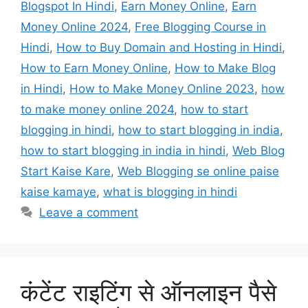
Blogspot In Hindi
,
Earn Money Online
,
Earn
Money Online 2024
,
Free Blogging Course in
Hindi
,
How to Buy Domain and Hosting in Hindi
,
How to Earn Money Online
,
How to Make Blog
in Hindi
,
How to Make Money Online 2023
,
how
to make money online 2024
,
how to start
blogging in hindi
,
how to start blogging in india
,
how to start blogging in india in hindi
,
Web Blog
Start Kaise Kare
,
Web Blogging se online paise
kaise kamaye
,
what is blogging in hindi
Leave a comment
कंटेंट राइटिंग से ऑनलाइन पैसे