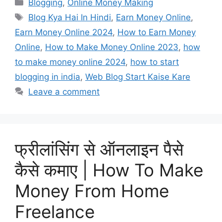
Categories
Blogging
,
Online Money Making
Tags
Blog Kya Hai In Hindi
,
Earn Money Online
,
Earn Money Online 2024
,
How to Earn Money
Online
,
How to Make Money Online 2023
,
how
to make money online 2024
,
how to start
blogging in india
,
Web Blog Start Kaise Kare
Leave a comment
फ्रीलांसिंग से ऑनलाइन पैसे
कैसे कमाए | How To Make
Money From Home
Freelance