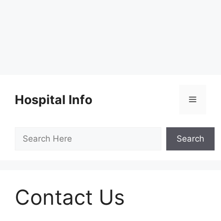
Skip
to
Hospital Info
Menu
content
Search
Search
Contact Us