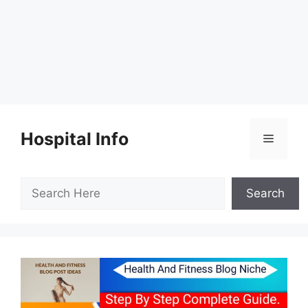
Skip
to
Hospital Info
Menu
content
Search
Search