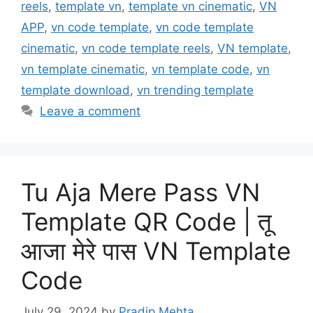
reels
,
template vn
,
template vn cinematic
,
VN
APP
,
vn code template
,
vn code template
cinematic
,
vn code template reels
,
VN template
,
vn template cinematic
,
vn template code
,
vn
template download
,
vn trending template
Leave a comment
Tu Aja Mere Pass VN
Template QR Code | तू
आजा मेरे पास VN Template
Code
July 29, 2024
by
Pradip Mehta