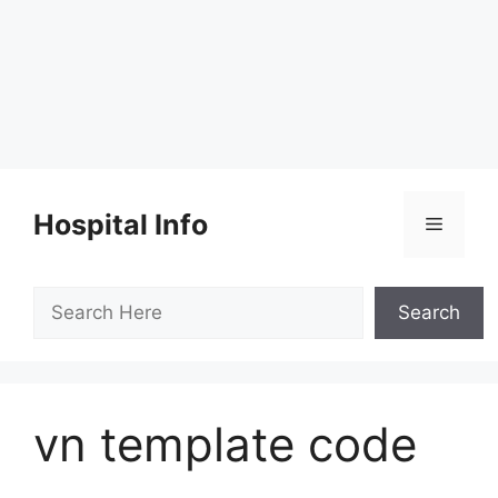
Skip
to
Hospital Info
Menu
content
Search
Search
vn template code