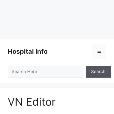
Skip
to
Hospital Info
Menu
content
Search
Search
VN Editor